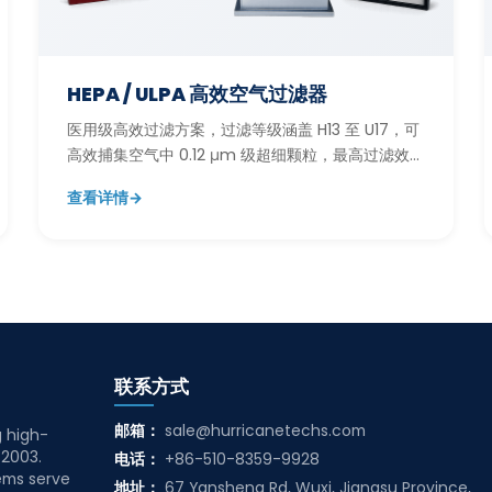
HEPA / ULPA 高效空气过滤器
医用级高效过滤方案，过滤等级涵盖 H13 至 U17，可
高效捕集空气中 0.12 μm 级超细颗粒，最高过滤效率
达 99.9995%。
查看详情
→
联系方式
邮箱：
sale@hurricanetechs.com
g high-
 2003.
电话：
+86-510-8359-9928
ems serve
地址：
67 Yansheng Rd, Wuxi, Jiangsu Province,