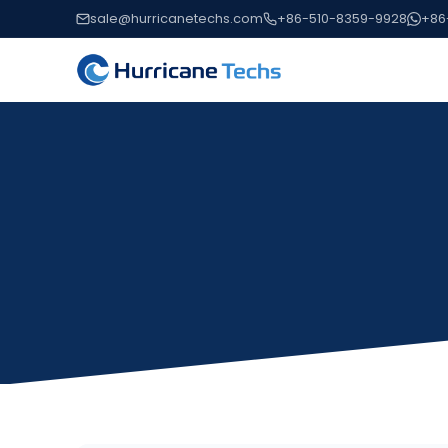
sale@hurricanetechs.com
+86-510-8359-9928
+86