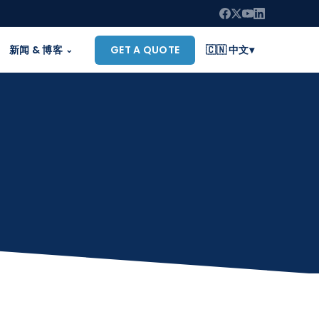
新闻 & 博客
GET A QUOTE
🇨🇳 中文
▾
⌄