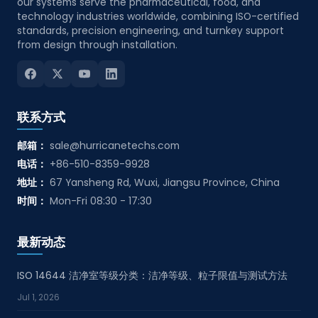
our systems serve the pharmaceutical, food, and
technology industries worldwide, combining ISO-certified
standards, precision engineering, and turnkey support
from design through installation.
联系方式
邮箱：
sale@hurricanetechs.com
电话：
+86-510-8359-9928
地址：
67 Yansheng Rd, Wuxi, Jiangsu Province, China
时间：
Mon-Fri 08:30 - 17:30
最新动态
ISO 14644 洁净室等级分类：洁净等级、粒子限值与测试方法
Jul 1, 2026